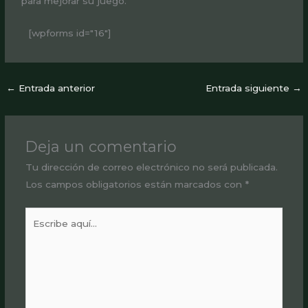
para mejorar su juego.
[wpforms id="16"]
←
Entrada anterior
Entrada siguiente
→
Deja un comentario
Tu dirección de correo electrónico no será publicada.
Los campos obligatorios están marcados con
*
Escribe
aquí...