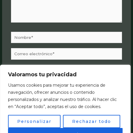
Nombre*
Correo
electrónico*
Web
Valoramos tu privacidad
Guarda mi nombre, correo electrónico y web en
Usamos cookies para mejorar tu experiencia de
este navegador para la próxima vez que comente.
navegación, ofrecer anuncios o contenido
personalizados y analizar nuestro tráfico. Al hacer clic
en “Aceptar todo”, aceptas el uso de cookies.
Personalizar
Rechazar todo