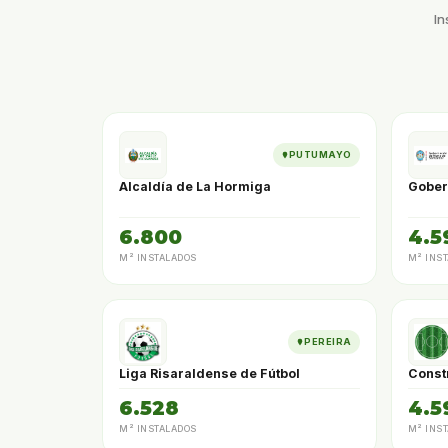
In
PUTUMAYO
Alcaldía de La Hormiga
Gober
6.800
4.5
M² INSTALADOS
M² INS
PEREIRA
Liga Risaraldense de Fútbol
Const
6.528
4.5
M² INSTALADOS
M² INS