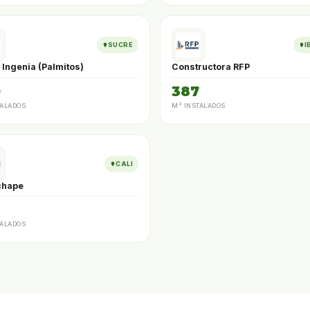
SUCRE
I
Ingenia (Palmitos)
Constructora RFP
0
387
TALADOS
M² INSTALADOS
CALI
chape
TALADOS