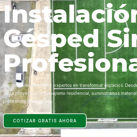
Instalació
Césped Si
Profesion
Importadores directos y expertos en transformar espacios. Desd
hasta proyectos de paisajismo residencial, suministramos materia
profesional garantizada.
COTIZAR GRATIS AHORA