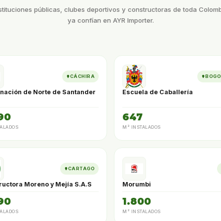
stituciones públicas, clubes deportivos y constructoras de toda Colom
ya confían en AYR Importer.
CÁCHIRA
BOGO
nación de Norte de Santander
Escuela de Caballería
90
647
TALADOS
M² INSTALADOS
CARTAGO
ructora Moreno y Mejía S.A.S
Morumbi
90
1.800
TALADOS
M² INSTALADOS