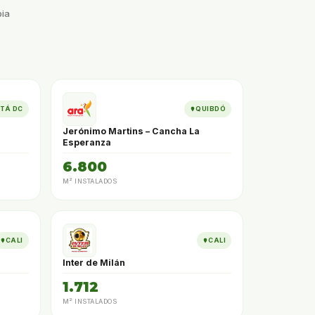
bia
TÁ DC
QUIBDÓ
Jerónimo Martins – Cancha La
Esperanza
6.800
M² INSTALADOS
CALI
CALI
Inter de Milán
1.712
M² INSTALADOS