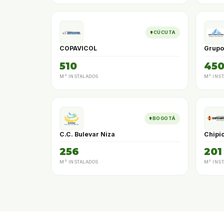
CÚCUTA
COPAVICOL
Grupo 
510
45
M² INSTALADOS
M² INS
BOGOTÁ
C.C. Bulevar Niza
Chipi
256
201
M² INSTALADOS
M² INS