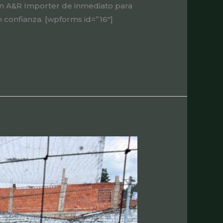
on A&R Importer de inmediato para
 confianza. [wpforms id=”16″]