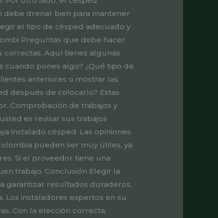
. Por otro lado, el césped
ién debe drenar bien para mantener
legir el tipo de césped adecuado y
Colombi Preguntas que debe hacer
 correctas. Aquí tienes algunas
ces cuando pones algo? ¿Qué tipo de
ientes anteriores o mostrar las
ed después de colocarlo? Estas
dor. Comprobación de trabajos y
sted es revisar sus trabajos
aya instalado césped. Las opiniones
Colombia pueden ser muy útiles, ya
es. Si el proveedor tiene una
en trabajo. Conclusión Elegir la
ra garantizar resultados duraderos,
ia. Los instaladores expertos en su
. Con la elección correcta,