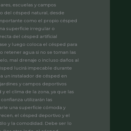
ogares, escuelas y campos
ajo del césped natural, desde
importante como el propio césped
na superficie irregular o
cta del césped artificial
base y luego coloca el césped para
o retener agua si no se toman las
o, mal drenaje o incluso daños al
césped lucirá impecable durante
 a un instalador de césped en
 jardines y campos deportivos
 el clima de la zona, ya que las
confianza utilizarán las
rle una superficie cómoda y
ecen, el césped deportivo y el
tilo y la comodidad. Debe ser lo