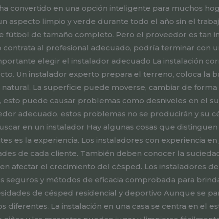
se ha convertido en una opción inteligente para muchos h
un aspecto limpio y verde durante todo el año sin el trab
e fútbol de tamaño completo. Pero el proveedor es tan 
o contrata al profesional adecuado, podría terminar con u
rtante elegir el instalador adecuado La instalación corre
cto. Un instalador experto prepara el terreno, coloca la 
natural. La superficie puede moverse, cambiar de forma 
 esto puede causar problemas como desniveles en el suel
veedor adecuado, estos problemas no se producirán y su 
uscar en un instalador Hay algunas cosas que distinguen
es es la experiencia. Los instaladores con experiencia en
ades de cada cliente. También deben conocer la suciedad y
den afectar el crecimiento del césped. Los instaladores de 
s seguros y métodos de eficacia comprobada para brinda
sidades de césped residencial y deportivo Aunque se par
s diferentes. La instalación en una casa se centra en el es