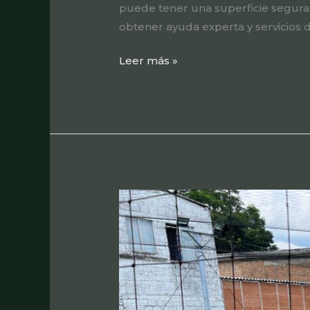
puede tener una superficie segura
obtener ayuda experta y servicios 
Leer más »
Costo
de
instalación
de
césped
pasto