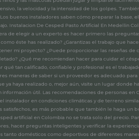
 niños y las mascotas puedan jugar y limpiarse fácilmente
ensivo, la velocidad y la intensidad de los golpes. Tamb
 Los buenos instaladores saben cómo preparar la base, e
jo. Instalacion De Cesped Pasto Artificial En Medellin 
a de elegir a un experto es hacer primero las preguntas
 como éste has realizado? ¿Garantizas el trabajo que ha
tener mi proyecto? ¿Puede proporcionar las reseñas de cl
letado? ¿Qué me recomiendan hacer para cuidar el césp
qué tan calificado, confiable y profesional es el trabaja
res maneras de saber si un proveedor es adecuado para u
que ya haya realizado o, mejor aún, visite un lugar donde h
án información útil. Las recomendaciones de personas en 
instalador en condiciones climáticas y de terreno similar
s satisfechos, es más probable que también le haga un bu
ed artificial en Colombia no se trata solo del precio. Pa
ores, hacer preguntas inteligentes y verificar la experienc
s tanto domésticos como deportivos de diferentes maneras