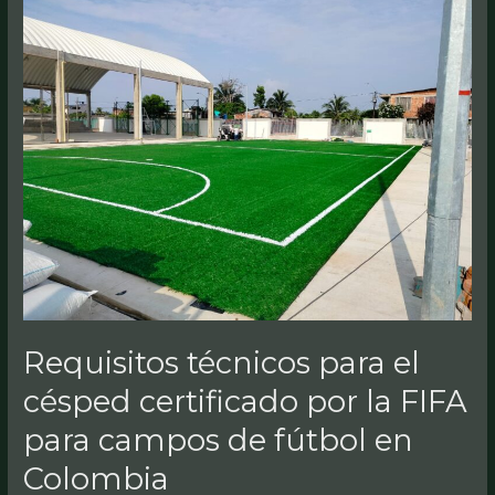
técnicos
para
el
césped
certificado
por
la
FIFA
para
campos
de
fútbol
Requisitos técnicos para el
en
Colombia
césped certificado por la FIFA
para campos de fútbol en
Colombia