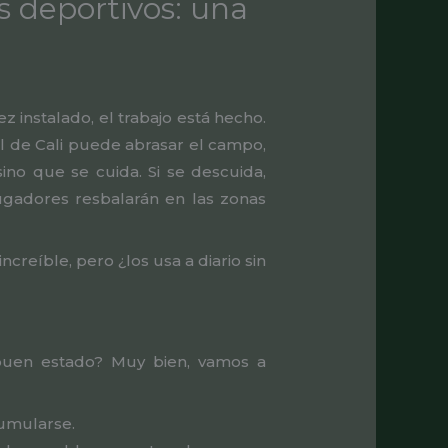
 deportivos: una
z instalado, el trabajo está hecho.
ol de Cali puede abrasar el campo,
no que se cuida. Si se descuida,
jugadores resbalarán en las zonas
creíble, pero ¿los usa a diario sin
buen estado? Muy bien, vamos a
cumularse.