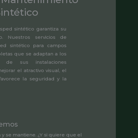
intético
ped sintético garantiza su
o. Nuestros servicios de
ed sintético para campos
letas que se adaptan a los
es de sus instalaciones
orar el atractivo visual, el
avorece la seguridad y la
lemos
y se mantiene. ¿Y si quiere que el