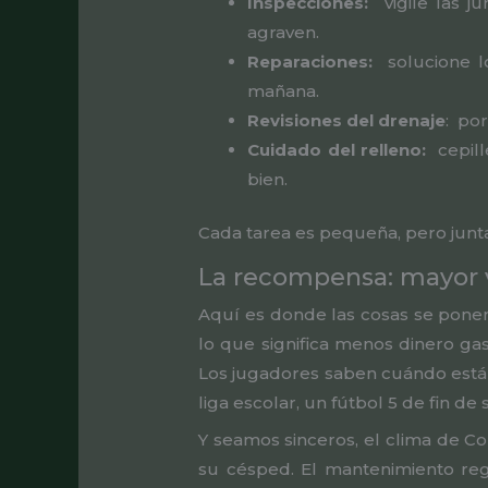
Inspecciones:
vigile las j
agraven.
Reparaciones:
solucione l
mañana.
Revisiones del drenaje
: po
Cuidado del relleno:
cepill
bien.
Cada tarea es pequeña, pero junta
La recompensa: mayor vi
Aquí es donde las cosas se ponen
lo que significa menos dinero ga
Los jugadores saben cuándo están 
liga escolar, un fútbol 5 de fin d
Y seamos sinceros, el clima de Co
su césped. El mantenimiento re