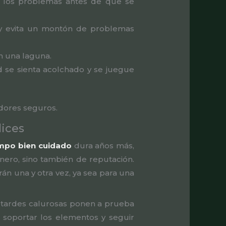
e los problemas antes de que se
oy evita un montón de problemas
n una laguna.
d se sienta acolchado y se juegue
adores seguros.
lices
mpo bien cuidado
dura años más,
nero, sino también de reputación.
án una y otra vez, ya sea para una
as tardes calurosas ponen a prueba
soportar los elementos y seguir