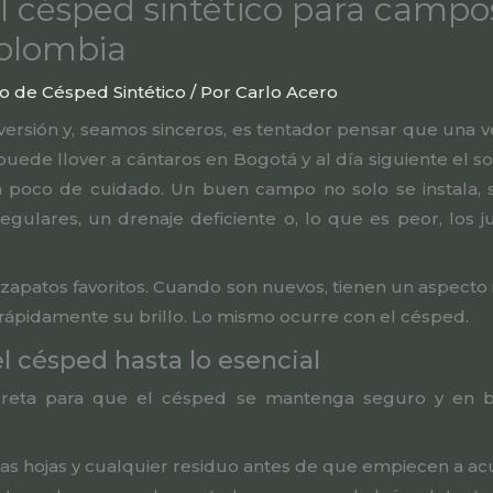
 césped sintético para campos
Colombia
o de Césped Sintético
/ Por
Carlo Acero
versión y, seamos sinceros, es tentador pensar que una ve
ede llover a cántaros en Bogotá y al día siguiente el s
poco de cuidado. Un buen campo no solo se instala, si
regulares, un drenaje deficiente o, lo que es peor, los 
apatos favoritos. Cuando son nuevos, tienen un aspecto in
n rápidamente su brillo. Lo mismo ocurre con el césped.
l césped hasta lo esencial
secreta para que el césped se mantenga seguro y en 
 las hojas y cualquier residuo antes de que empiecen a a