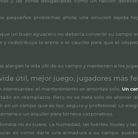
untas y las zonas desgastadas como un halcón: detect
os pequeños problemas ahora; una solución rápida h
rque un buen aguacero no debería convertir su campo e
e y redistribuya la arena o el caucho para que el céspe
s alargan la vida útil de su campo y mantienen a los jug
da útil, mejor juego, jugadores más fe
 interesantes: el mantenimiento se amortiza solo.
Un ca
stado en reemplazos. Pero no se trata solo de ahorrar di
en un campo que es liso, seguro y profesional. Lo elegir
e semana o un alquiler para torneos corporativos.
lombia no es suave. La humedad, las fuertes lluvias y l
gular es como darle una armadura a su campo: puede 