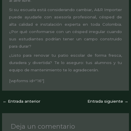
al aire libre.
Si su escuela está considerando cambiar, A&R Importer
puede ayudarle con asesoría profesional, césped de
alta calidad e instalación experta en toda Colombia.
¿Por qué conformarse con un césped irregular cuando
sus estudiantes podrían tener un campo construido
para durar?
¿Listo para renovar tu patio escolar de forma fresca,
duradera y divertida? Te lo aseguro: tus alumnos y tu
equipo de mantenimiento te lo agradecerán.
[wpforms id="16"]
←
Entrada anterior
Entrada siguiente
→
Deja un comentario